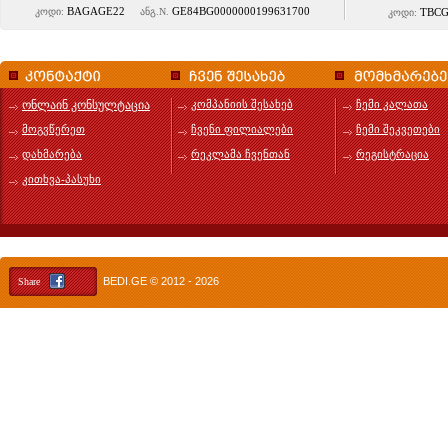
BAGAGE22
GE84BG0000000199631700
კოდი:
ანგ.N.
TBCG
კოდი:
ონლაინ კონსულტაცია
კომპანიის შესახებ
ჩემი კალათა
მოგვწერეთ
ჩვენი ფილიალები
ჩემი შეკვეთები
დახმარება
რეკლამა ჩვენთან
რეგისტრაცია
კითხვა-პასუხი
BEDI.GE
© 2012 - 2026
Share