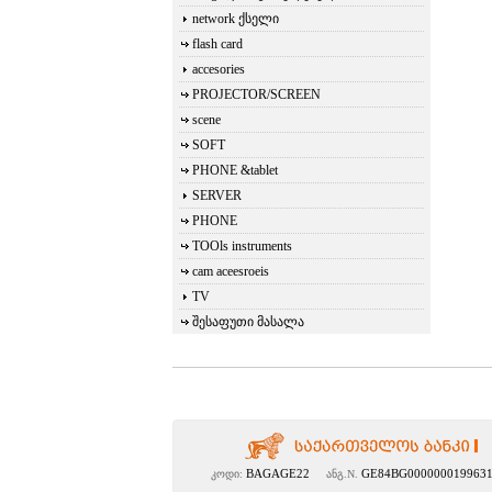
network ქსელი
flash card
accesories
PROJECTOR/SCREEN
scene
SOFT
PHONE &tablet
SERVER
PHONE
TOOls instruments
cam aceesroeis
TV
შესაფუთი მასალა
BAGAGE22
GE84BG000000019963
კოდი:
ანგ.N.