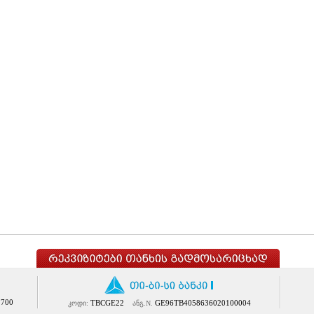
1700
TBCGE22
GE96TB4058636020100004
კოდი:
ანგ.N.