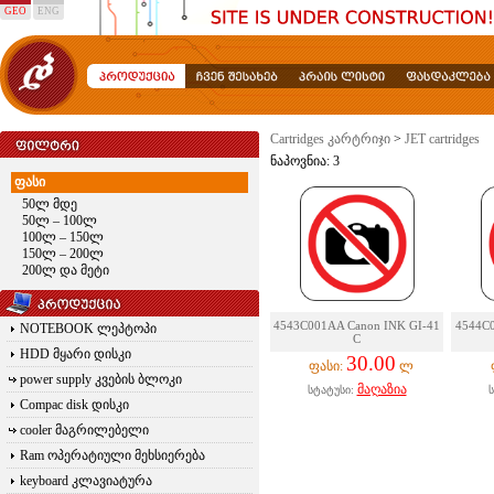
GEO
ENG
Cartridges კარტრიჯი
>
JET cartridges
ნაპოვნია: 3
ფასი
50ლ მდე
50ლ – 100ლ
100ლ – 150ლ
150ლ – 200ლ
200ლ და მეტი
4543C001AA Canon INK GI-41
4544C0
NOTEBOOK ლეპტოპი
C
HDD მყარი დისკი
30.00
ფასი:
ლ
power supply კვების ბლოკი
მაღაზია
სტატუსი:
Compac disk დისკი
cooler მაგრილებელი
Ram ოპერატიული მეხსიერება
keyboard კლავიატურა