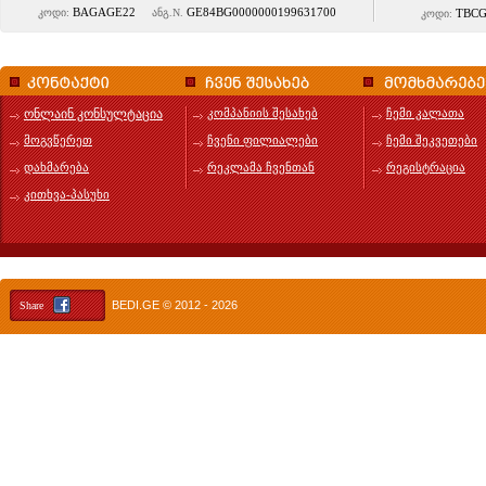
BAGAGE22
GE84BG0000000199631700
კოდი:
ანგ.N.
TBCG
კოდი:
ონლაინ კონსულტაცია
კომპანიის შესახებ
ჩემი კალათა
მოგვწერეთ
ჩვენი ფილიალები
ჩემი შეკვეთები
დახმარება
რეკლამა ჩვენთან
რეგისტრაცია
კითხვა-პასუხი
BEDI.GE
© 2012 - 2026
Share