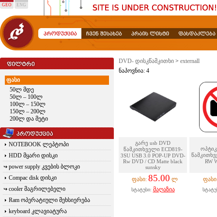
GEO
ENG
DVD- დისკწამკითხი
>
externall
ნაპოვნია: 4
ფასი
50ლ მდე
50ლ – 100ლ
100ლ – 150ლ
150ლ – 200ლ
200ლ და მეტი
გარე usb DVD
NOTEBOOK ლეპტოპი
ოპტიკ
წამკითხველი ECD819-
HDD მყარი დისკი
წამკითხვ
3SU USB 3.0 POP-UP DVD-
Rw DVD / CD Matte black
RW W
power supply კვების ბლოკი
sunsky
85.00
Compac disk დისკი
ფასი:
ლ
ფასი
cooler მაგრილებელი
მაღაზია
სტატუსი:
სტატუ
Ram ოპერატიული მეხსიერება
keyboard კლავიატურა